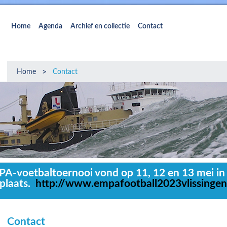
Home
Agenda
Archief en collectie
Contact
>
Home
Contact
A-voetbaltoernooi vond op 11, 12 en 13 mei in 
plaats.
http://www.empafootball2023vlissingen
Contact