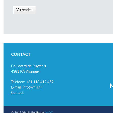
CONTACT
Boulevard de Ruyter 8
4381 KA Vlissingen
Telefoon: +31 118 412 459
N
E-mail:
info@vnls.nl
Contact
© 2013 VNLS. Realisatie:
WOZ