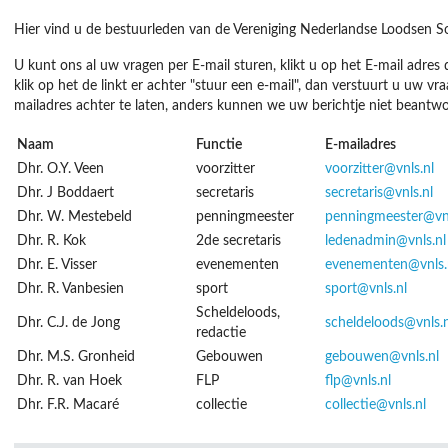
Hier vind u de bestuurleden van de Vereniging Nederlandse Loodsen Soc
U kunt ons al uw vragen per E-mail sturen, klikt u op het E-mail adres
klik op het de linkt er achter "stuur een e-mail", dan verstuurt u uw vra
mailadres achter te laten, anders kunnen we uw berichtje niet beantw
Naam
Functie
E-mailadres
Dhr. O.Y. Veen
voorzitter
voorzitter@vnls.nl
Dhr. J Boddaert
secretaris
secretaris@vnls.nl
Dhr. W. Mestebeld
penningmeester
penningmeester@vnl
Dhr. R. Kok
2de secretaris
ledenadmin@vnls.nl
Dhr. E. Visser
evenementen
evenementen@vnls.
Dhr. R. Vanbesien
sport
sport@vnls.nl
Scheldeloods,
Dhr. C.J. de Jong
scheldeloods@vnls.n
redactie
Dhr. M.S. Gronheid
Gebouwen
gebouwen@vnls.nl
Dhr. R. van Hoek
FLP
flp@vnls.nl
Dhr. F.R. Macaré
collectie
collectie@vnls.nl