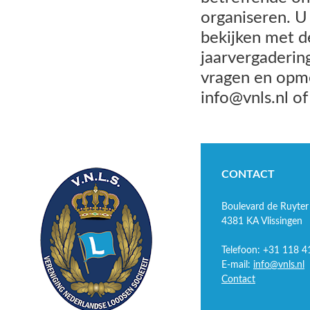
organiseren. U 
bekijken met d
jaarvergaderin
vragen en opme
info@vnls.nl of
CONTACT
Boulevard de Ruyter
4381 KA Vlissingen
Telefoon: +31 118 4
E-mail:
info@vnls.nl
Contact